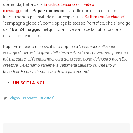
domanda, tratta dalla
Enciclica
Laudato si
’
, il
video
messaggio
che
Papa Francesco
invia alle comunità cattoliche di
tutto il mondo per invitarle a partecipare alla
Settimana
Laudato si’
,
“campagna globale”, come spiega lo stesso Pontefice, che si svolge
dal
16 al 24 maggio
, nel quinto anniversario della pubblicazione
della lettera enciclica.
Papa Francesco rinnova il suo appello a “
rispondere alla crisi
ecologica
” perché “‘
il grido della terra e il grido dei poveri’ non possono
più aspettare
”….“
Prendiamoci cura del creato, dono del nostro buon Dio
creatore. Celebriamo insieme la Settimana Laudato si’. Che Dio vi
benedica.
E non vi dimenticate di pregare per me
”.
UNISCITI A NOI
Foligno
,
Francesco
,
Laudato sì