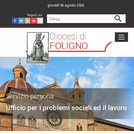
Skip
giovedì 06 agosto 2026
to
content
Cerca
Facebook
Twitter
Feed
Youtube
Mail
Servizio persona
Ufficio per i problemi sociali ed il lavoro