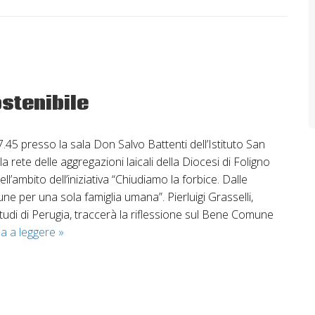
stenibile
.45 presso la sala Don Salvo Battenti dell’Istituto San
 la rete delle aggregazioni laicali della Diocesi di Foligno
ll’ambito dell’iniziativa “Chiudiamo la forbice. Dalle
e per una sola famiglia umana”. Pierluigi Grasselli,
Studi di Perugia, traccerà la riflessione sul Bene Comune
Bene
a a leggere
»
comune
e
sviluppo
sostenibile