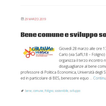
29 MARZO 2019
Bene comune e sviluppo so
Giovedì 28 marzo alle ore 17
Carlo (via Saffi,18 – Foligno)
organizza il terzo incontro ne
diseguaglianze al bene comun
professore di Politica Economica, Università degli 
ed in particolare di BES, benessere equo …
Continu
bene
,
comune
,
Foligno
,
sostenibile
,
sviluppo