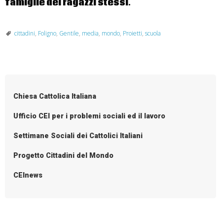
famiglie dei ragazzi stessi.
cittadini
,
Foligno
,
Gentile
,
media
,
mondo
,
Proietti
,
scuola
Chiesa Cattolica Italiana
Ufficio CEI per i problemi sociali ed il lavoro
Settimane Sociali dei Cattolici Italiani
Progetto Cittadini del Mondo
CEInews