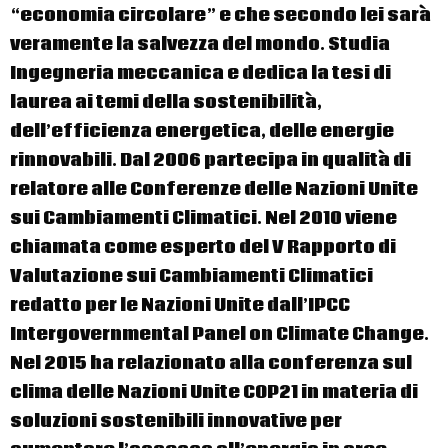
“economia circolare” e che secondo lei sarà
veramente la salvezza del mondo. Studia
Ingegneria meccanica e dedica la tesi di
laurea ai temi della sostenibilità,
dell’efficienza energetica, delle energie
rinnovabili. Dal 2006 partecipa in qualità di
relatore alle Conferenze delle Nazioni Unite
sui Cambiamenti Climatici. Nel 2010 viene
chiamata come esperto del V Rapporto di
Valutazione sui Cambiamenti Climatici
redatto per le Nazioni Unite dall’IPCC
Intergovernmental Panel on Climate Change.
Nel 2015 ha relazionato alla conferenza sul
clima delle Nazioni Unite COP21 in materia di
soluzioni sostenibili innovative per