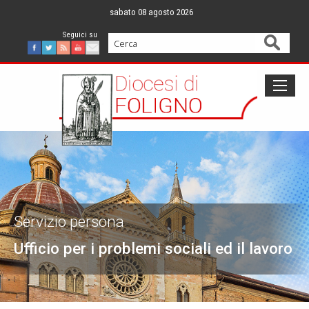
Skip
sabato 08 agosto 2026
to
content
Cerca
Facebook
Twitter
Feed
Youtube
Mail
Servizio persona
Ufficio per i problemi sociali ed il lavoro