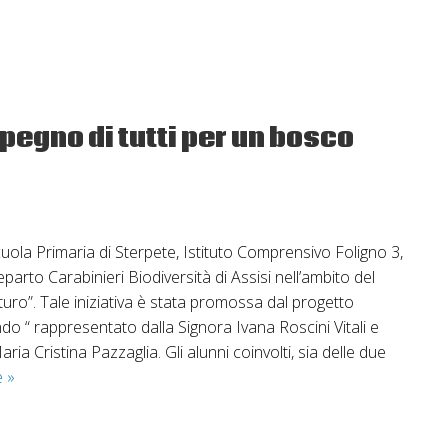
mpegno di tutti per un bosco
Scuola Primaria di Sterpete, Istituto Comprensivo Foligno 3,
Reparto Carabinieri Biodiversità di Assisi nell’ambito del
turo”. Tale iniziativa è stata promossa dal progetto
do “ rappresentato dalla Signora Ivana Roscini Vitali e
ria Cristina Pazzaglia. Gli alunni coinvolti, sia delle due
Un
e
»
albero
per