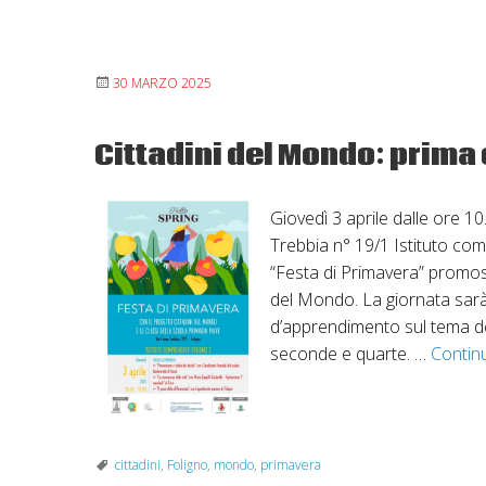
30 MARZO 2025
Cittadini del Mondo: prima
Giovedì 3 aprile dalle ore 10
Trebbia n° 19/1 Istituto com
“Festa di Primavera” promoss
del Mondo. La giornata sarà
d’apprendimento sul tema dell
seconde e quarte. …
Contin
cittadini
,
Foligno
,
mondo
,
primavera