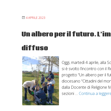
ciclo
conferenze
di
4 APRILE 2023
formazione
Un albero per il futuro. L’i
diffuso
Oggi, martedì 4 aprile, alla 
si è svolto l’incontro con il 
progetto “Un albero per il fu
diocesano “Cittadini del mon
dalla Docente di Religione Ma
sezioni …
Continua a legger