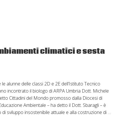
il
futuro.
L’impegno
di
tutti
per
un
mbiamenti climatici e sesta
bosco
diffuso
 le alunne delle classi 2D e 2E dell’Istituto Tecnico
nno incontrato il biologo di ARPA Umbria Dott. Michele
getto Cittadini del Mondo promosso dalla Diocesi di
’Educazione Ambientale – ha detto il Dott. Sbaragli – è
o di sviluppo insostenibile attuale e alla costruzione di …
one
a,