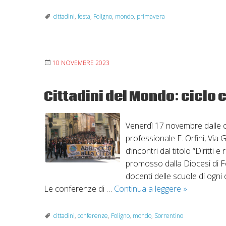
prima
edizione
cittadini
,
festa
,
Foligno
,
mondo
,
primavera
della
Festa
della
10 NOVEMBRE 2023
Primave
Cittadini del Mondo: ciclo
Venerdì 17 novembre dalle or
professionale E. Orfini, Via 
d’incontri dal titolo “Diritti
promosso dalla Diocesi di Fo
docenti delle scuole di ogni 
Cittadini
Le conferenze di …
Continua a leggere
»
del
Mondo:
cittadini
,
conferenze
,
Foligno
,
mondo
,
Sorrentino