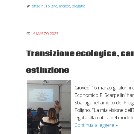
cittadini
,
Foligno
,
mondo
,
progetto
16 MARZO 2023
Transizione ecologica, ca
estinzione
Giovedì 16 marzo gli alunni e
Economico F. Scarpellini ha
Sbaragli nell’ambito del Pro
Foligno. “La mia visione dell
legata alla critica del modell
Transizi
Continua a leggere
»
ecologic