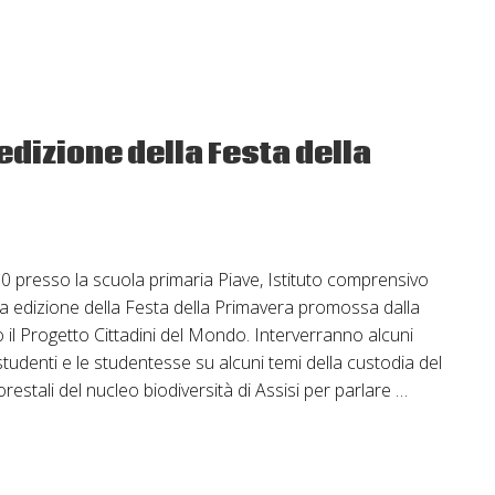
Festa
di
Primavera
edizione della Festa della
.00 presso la scuola primaria Piave, Istituto comprensivo
ima edizione della Festa della Primavera promossa dalla
o il Progetto Cittadini del Mondo. Interverranno alcuni
i studenti e le studentesse su alcuni temi della custodia del
orestali del nucleo biodiversità di Assisi per parlare …