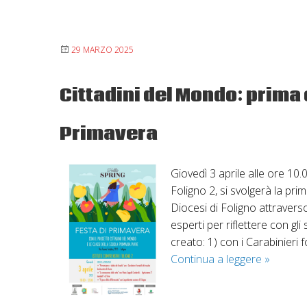
29 MARZO 2025
Cittadini del Mondo: prima 
Primavera
Giovedì 3 aprile alle ore 10
Foligno 2, si svolgerà la pr
Diocesi di Foligno attravers
esperti per riflettere con gl
creato: 1) con i Carabinieri f
Cittadini
Continua a leggere
»
del
Mondo: