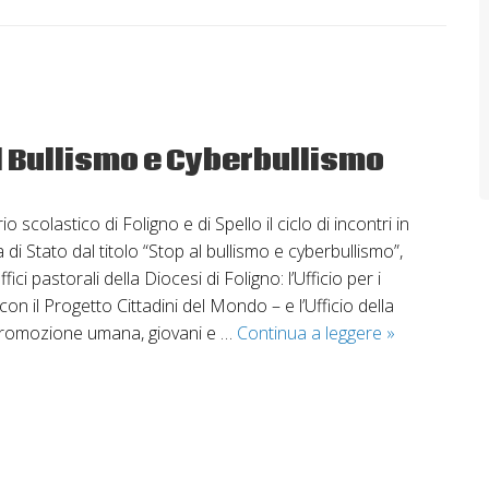
al Bullismo e Cyberbullismo
 scolastico di Foligno e di Spello il ciclo di incontri in
 di Stato dal titolo “Stop al bullismo e cyberbullismo”,
ici pastorali della Diocesi di Foligno: l’Ufficio per i
 con il Progetto Cittadini del Mondo – e l’Ufficio della
Cittadini
promozione umana, giovani e …
Continua a leggere
»
del
Mondo:
Stop
al
Bullismo