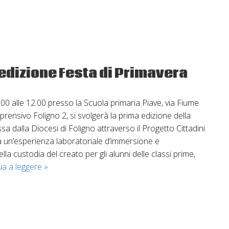
e
Cyberbullism
 edizione Festa di Primavera
.00 alle 12.00 presso la Scuola primaria Piave, via Fiume
prensivo Foligno 2, si svolgerà la prima edizione della
a dalla Diocesi di Foligno attraverso il Progetto Cittadini
 un’esperienza laboratoriale d’immersione e
a custodia del creato per gli alunni delle classi prime,
Cittadini
ua a leggere
»
del
Mondo:
prima
edizione