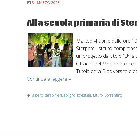
31 MARZO 2023
Alla scuola primaria di Ste
Martedì 4 aprile dalle ore 10.
Sterpete, Istituto comprensiv
un progetto dal titolo “Un alb
Cittadini del Mondo promoss
Tutela della Biodiversità e d
Alla
Continua a leggere
»
scuola
primaria
albero
,
carabinieri
,
Foligno
,
forestale
,
futuro
,
Sorrentino
di
Sterpete
“Un
P
albero
per