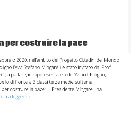
 per costruire la pace
ebbraio 2020, nell’ambito del Progetto Cittadini del Mondo
igno l’Avv. Stefano Mingarelli é stato invitato dal Prof.
C, a parlare, in rappresentanza dell’Anpi di Foligno,
ello di fronte a 3 classi terze medie sul tema
per costruire la pace“. Il Presidente Mingarelli ha
L’importanza
nua a leggere
»
della
memoria
per
costruire