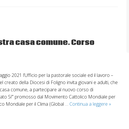
stra casa comune. Corso
aggio 2021 l’Ufficio per la pastorale sociale ed il lavoro –
l creato della Diocesi di Foligno invita giovani e adulti, che
 casa comune, a partecipare al nuovo corso di
ato Si’” promosso dal Movimento Cattolico Mondiale per
Prendiam
lico Mondiale per il Clima (Global …
Continua a leggere
»
cura
della
nostra