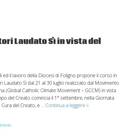
casa
comune.
Corso
online
Laudato
ri Laudato Sì in vista del
sì
li ed il lavoro della Diocesi di Foligno propone il corso in
i Laudato Sì dal 21 al 30 luglio realizzato dal Movimento
lima (Global Catholic Climate Movement – GCCM) in vista
po del Creato comincia il 1° settembre, nella Giornata
Corsi
a Cura del Creato, e …
Continua a leggere
»
di
formazione
imento
Animatori