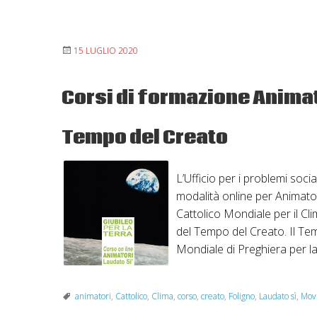
15 LUGLIO 2020
Corsi di formazione Animato
Tempo del Creato
L’Ufficio per i problemi socia
modalità online per Animator
Cattolico Mondiale per il C
del Tempo del Creato. Il Tem
Mondiale di Preghiera per l
animatori
,
Cattolico
,
Clima
,
corso
,
creato
,
Foligno
,
Laudato sì
,
Mov