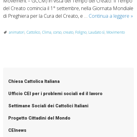
Movement – GCCM) in vista del Tempo del Creato. Il Tempo
del Creato comincia il 1° settembre, nella Giornata Mondiale
Co
di Preghiera per la Cura del Creato, e …
Continua a leggere
»
di
fo
animatori
,
Cattolico
,
Clima
,
corso
,
creato
,
Foligno
,
Laudato sì
,
Movimento
An
La
Sì
P
in
o
vis
del
s
Chiesa Cattolica Italiana
Te
t
del
N
Ufficio CEI per i problemi sociali ed il lavoro
Cr
a
Settimane Sociali dei Cattolici Italiani
v
i
Progetto Cittadini del Mondo
g
CEInews
a