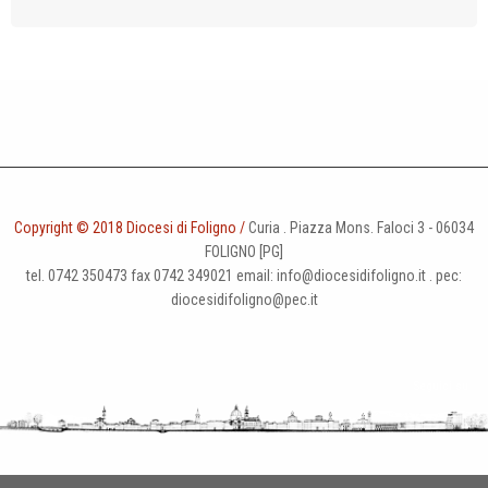
t
i
o
n
Copyright © 2018 Diocesi di Foligno /
Curia . Piazza Mons. Faloci 3 - 06034
FOLIGNO [PG]
tel. 0742 350473 fax 0742 349021 email: info@diocesidifoligno.it . pec:
diocesidifoligno@pec.it