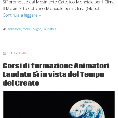
Si’” promosso dal Movimento Cattolico Mondiale per il Clima.
Il Movimento Cattolico Mondiale per il Clima (Global …
Prendiamoci
Continua a leggere
»
cura
della
animatori
,
corso
,
Foligno
,
Laudato sì
nostra
casa
comune.
15 LUGLIO 2020
Corso
online
Corsi di formazione Animatori
Laudato
Laudato Sì in vista del Tempo
sì
del Creato