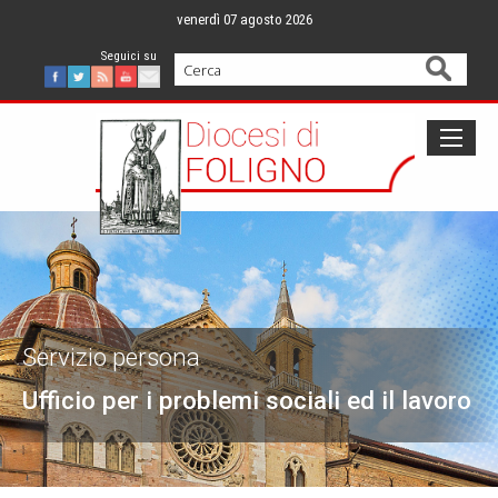
Skip
venerdì 07 agosto 2026
to
content
Cerca
Facebook
Twitter
Feed
Youtube
Mail
Servizio persona
Ufficio per i problemi sociali ed il lavoro