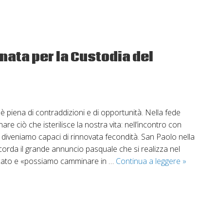
rnata per la Custodia del
 piena di contraddizioni e di opportunità. Nella fede
e ciò che isterilisce la nostra vita: nell’incontro con
 diveniamo capaci di rinnovata fecondità. San Paolo nella
ricorda il grande annuncio pasquale che si realizza nel
Il
eccato e «possiamo camminare in …
Continua a leggere
»
Messaggi
per
la
16ª