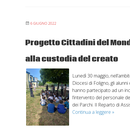
6 GIUGNO 2022
Progetto Cittadini del Mon
alla custodia del creato
Lunedì 30 maggio, nell’ambi
Diocesi di Foligno, gli alunn
hanno partecipato ad un inco
l’intervento del personale d
dei Parchi. Il Reparto di Assi
Progetto
Continua a leggere
»
Cittadini
del