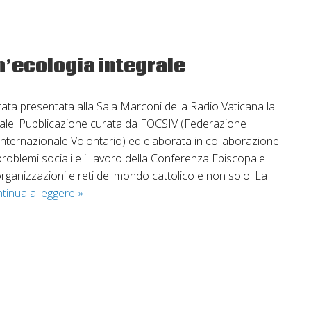
Giornata
per
la
Custodia
n’ecologia integrale
del
Creato
ata presentata alla Sala Marconi della Radio Vaticana la
rale. Pubblicazione curata da FOCSIV (Federazione
 Internazionale Volontario) ed elaborata in collaborazione
 problemi sociali e il lavoro della Conferenza Episcopale
organizzazioni e reti del mondo cattolico e non solo. La
Presentazione
tinua a leggere
»
Guida
per
un’ecologia
integrale