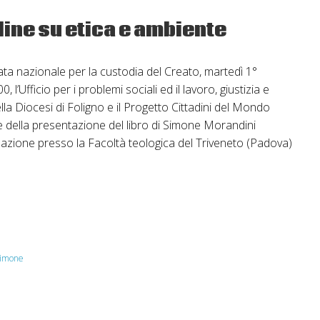
line su etica e ambiente
ta nazionale per la custodia del Creato, martedì 1°
 l’Ufficio per i problemi sociali ed il lavoro, giustizia e
la Diocesi di Foligno e il Progetto Cittadini del Mondo
e della presentazione del libro di Simone Morandini
eazione presso la Facoltà teologica del Triveneto (Padova)
are
o
imone
nte