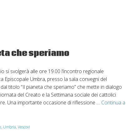
e
neta che speriamo
 si svolgerà alle ore 19.00 l’incontro regionale
a Episcopale Umbra, presso la sala convegni del
al titolo “Il pianeta che speriamo” che mette in dialogo
rnata del Creato e la Settimana sociale dei cattolici
obre. Una importante occasione di riflessione …
Continua a
e
,
Umbria
,
Vescovi