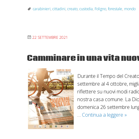
Mondo:
carabinieri
,
cittadini
,
creato
,
custodia
,
Foligno
,
forestale
,
mondo
l’import
di
educare
alla
22 SETTEMBRE 2021
custodia
del
Camminare in una vita nuo
creato
Durante il Tempo del Creato
settembre al 4 ottobre, miglia
riflettere su nuovi modi rad
nostra casa comune. La Dioc
domenica 26 settembre lungo
Cammi
…
Continua a leggere
»
in
una
vita