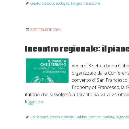
creato
,
custodia
,
ecologica
,
Foligno
,
transizione
nuova
insiem
2 SETTEMBRE 2021
Incontro regionale: il pia
Venerdì 3 settembre a Gubbio
organizzato dalla Conferenz
convento di San Francesco, d
Economy of Francesco, la Gio
italiano che si svolgerà a Taranto dal 21 al 24 ott
Incontro
leggere
»
regionale:
il
Conferenza
,
creato
,
custodia
,
Gubbio
,
incontro
,
pianeta
,
regional
pianeta