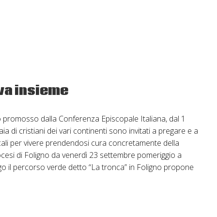
anza
va insieme
 promosso dalla Conferenza Episcopale Italiana, dal 1
ia di cristiani dei vari continenti sono invitati a pregare e a
icali per vivere prendendosi cura concretamente della
esi di Foligno da venerdì 23 settembre pomeriggio a
 il percorso verde detto “La tronca” in Foligno propone
nare