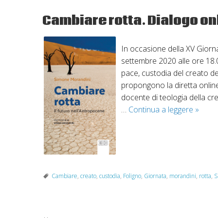
Cambiare rotta. Dialogo on
In occasione della XV Giorna
settembre 2020 alle ore 18.00,
pace, custodia del creato del
propongono la diretta onlin
docente di teologia della cr
Cambi
…
Continua a leggere
»
rotta.
Dialog
online
su
etica
Cambiare
,
creato
,
custodia
,
Foligno
,
Giornata
,
morandini
,
rotta
,
S
e
ambie