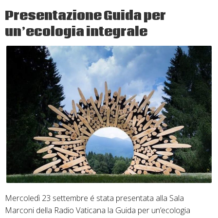
la
Presentazione Guida per
Custodia
un’ecologia integrale
del
Creato
Mercoledì 23 settembre é stata presentata alla Sala
Marconi della Radio Vaticana la Guida per un’ecologia