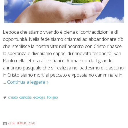
L’epoca che stiamo vivendo è piena di contraddizioni e di
opportunità. Nella fede siamo chiamati ad abbandonare ciò
che isterilisce la nostra vita: nell’incontro con Cristo rinasce
la speranza e diveniamo capaci di rinnovata fecondità. San
Paolo nella lettera ai cristiani di Roma ricorda il grande
annuncio pasquale che si realizza nel battesimo di ciascuno:
in Cristo siamo morti al peccato e «possiamo camminare in
Il
…
Continua a leggere
»
Messaggio
per
creato
,
custodia
,
ecologia
,
Foligno
la
16ª
Giornata
23 SETTEMBRE 2020
per