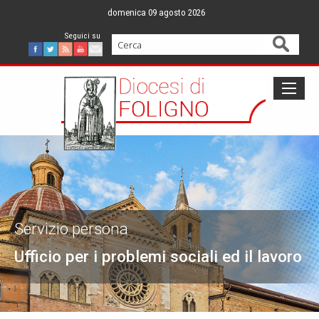
Skip
domenica 09 agosto 2026
to
content
Cerca
Facebook
Twitter
Feed
Youtube
Mail
Servizio persona
Ufficio per i problemi sociali ed il lavoro