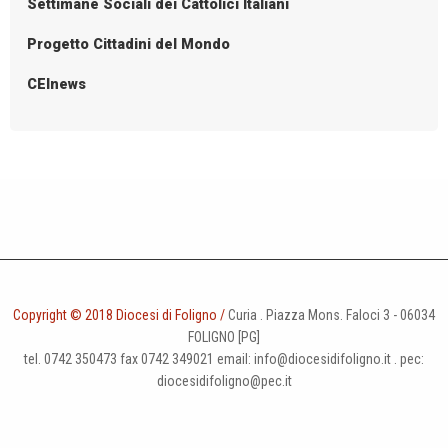
Settimane Sociali dei Cattolici Italiani
v
i
Progetto Cittadini del Mondo
g
CEInews
a
t
i
o
n
Copyright © 2018 Diocesi di Foligno /
Curia . Piazza Mons. Faloci 3 - 06034
FOLIGNO [PG]
tel. 0742 350473 fax 0742 349021 email: info@diocesidifoligno.it . pec:
diocesidifoligno@pec.it