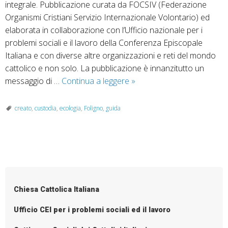
integrale. Pubblicazione curata da FOCSIV (Federazione
Organismi Cristiani Servizio Internazionale Volontario) ed
elaborata in collaborazione con l’Ufficio nazionale per i
problemi sociali e il lavoro della Conferenza Episcopale
Italiana e con diverse altre organizzazioni e reti del mondo
cattolico e non solo. La pubblicazione è innanzitutto un
Presentazione
messaggio di …
Continua a leggere
»
Guida
per
creato
,
custodia
,
ecologia
,
Foligno
,
guida
un’ecologia
integrale
P
o
s
Chiesa Cattolica Italiana
t
N
Ufficio CEI per i problemi sociali ed il lavoro
a