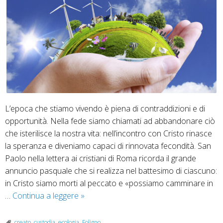
L’epoca che stiamo vivendo è piena di contraddizioni e di
opportunità. Nella fede siamo chiamati ad abbandonare ciò
che isterilisce la nostra vita: nell’incontro con Cristo rinasce
la speranza e diveniamo capaci di rinnovata fecondità. San
Paolo nella lettera ai cristiani di Roma ricorda il grande
annuncio pasquale che si realizza nel battesimo di ciascuno:
in Cristo siamo morti al peccato e «possiamo camminare in
Il
…
Continua a leggere
»
Messaggio
per
creato
,
custodia
,
ecologia
,
Foligno