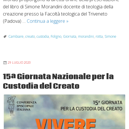
del libro di Simone Morandini docente di teologia della
creazione presso la Facoltà teologica del Triveneto
Cambiare
(Padova) …
Continua a leggere
»
rotta.
Dialogo
Cambiare
,
creato
,
custodia
,
Foligno
,
Giornata
,
morandini
,
rotta
,
Simone
online
su
etica
29 LUGLIO 2020
e
ambiente
15ª Giornata Nazionale per la
Custodia del Creato