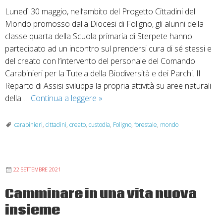
Lunedì 30 maggio, nell’ambito del Progetto Cittadini del
Mondo promosso dalla Diocesi di Foligno, gli alunni della
classe quarta della Scuola primaria di Sterpete hanno
partecipato ad un incontro sul prendersi cura di sé stessi e
del creato con l’intervento del personale del Comando
Carabinieri per la Tutela della Biodiversità e dei Parchi. Il
Reparto di Assisi sviluppa la propria attività su aree naturali
Progetto
della …
Continua a leggere
»
Cittadini
del
carabinieri
,
cittadini
,
creato
,
custodia
,
Foligno
,
forestale
,
mondo
Mondo:
l’importanza
di
22 SETTEMBRE 2021
educare
alla
Camminare in una vita nuova
custodia
insieme
del
creato