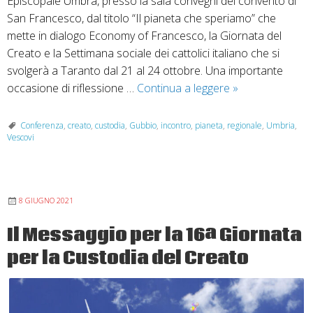
Episcopale Umbra, presso la sala convegni del convento di
San Francesco, dal titolo “Il pianeta che speriamo” che
mette in dialogo Economy of Francesco, la Giornata del
Creato e la Settimana sociale dei cattolici italiano che si
svolgerà a Taranto dal 21 al 24 ottobre. Una importante
Incontro
occasione di riflessione …
Continua a leggere
»
regionale:
il
Conferenza
,
creato
,
custodia
,
Gubbio
,
incontro
,
pianeta
,
regionale
,
Umbria
,
Vescovi
pianeta
che
speriamo
8 GIUGNO 2021
Il Messaggio per la 16ª Giornata
per la Custodia del Creato