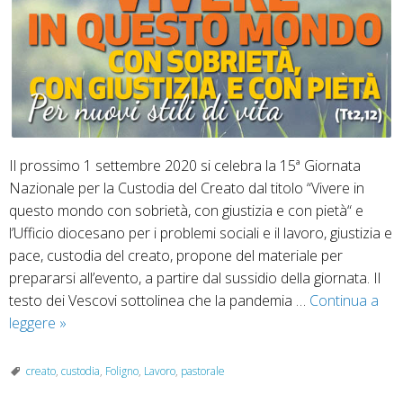
Il prossimo 1 settembre 2020 si celebra la 15ª Giornata
Nazionale per la Custodia del Creato dal titolo “Vivere in
questo mondo con sobrietà, con giustizia e con pietà“ e
l’Ufficio diocesano per i problemi sociali e il lavoro, giustizia e
pace, custodia del creato, propone del materiale per
prepararsi all’evento, a partire dal sussidio della giornata. Il
testo dei Vescovi sottolinea che la pandemia …
Continua a
15ª
leggere
»
Giornata
Nazionale
creato
,
custodia
,
Foligno
,
Lavoro
,
pastorale
per