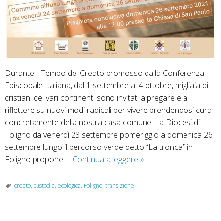
Durante il Tempo del Creato promosso dalla Conferenza
Episcopale Italiana, dal 1 settembre al 4 ottobre, migliaia di
cristiani dei vari continenti sono invitati a pregare e a
riflettere su nuovi modi radicali per vivere prendendosi cura
concretamente della nostra casa comune. La Diocesi di
Foligno da venerdì 23 settembre pomeriggio a domenica 26
settembre lungo il percorso verde detto “La tronca” in
Camminare
Foligno propone …
Continua a leggere
»
in
una
creato
,
custodia
,
ecologica
,
Foligno
,
transizione
vita
nuova
insieme