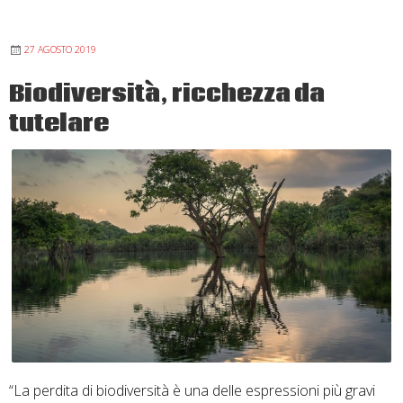
la
Custodia
27 AGOSTO 2019
del
Creato
Biodiversità, ricchezza da
tutelare
“La perdita di biodiversità è una delle espressioni più gravi