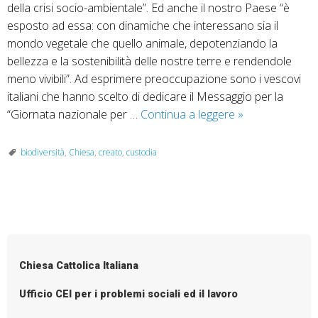
della crisi socio-ambientale”. Ed anche il nostro Paese “è
esposto ad essa: con dinamiche che interessano sia il
mondo vegetale che quello animale, depotenziando la
bellezza e la sostenibilità delle nostre terre e rendendole
meno vivibili”. Ad esprimere preoccupazione sono i vescovi
italiani che hanno scelto di dedicare il Messaggio per la
Biodiversità,
“Giornata nazionale per …
Continua a leggere
»
ricchezza
da
biodiversità
,
Chiesa
,
creato
,
custodia
tutelare
P
o
s
Chiesa Cattolica Italiana
t
N
Ufficio CEI per i problemi sociali ed il lavoro
a