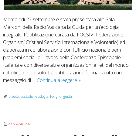
Mercoledì 23 settembre é stata presentata alla Sala
Marconi della Radio Vaticana la Guida per un’ecologia
integrale. Pubblicazione curata da FOCSIV (Federazione
Organismi Cristiani Servizio Internazionale Volontario) ed
elaborata in collaborazione con l’Ufficio nazionale per i
problemi sociali e il lavoro della Conferenza Episcopale
Italiana e con diverse altre organizzazioni e reti del mondo
cattolico e non solo. La pubblicazione è innanzitutto un
Presentazione
messaggio di …
Continua a leggere
»
Guida
per
creato
,
custodia
,
ecologia
,
Foligno
,
guida
un’ecologia
integrale
29 AGOSTO 2020