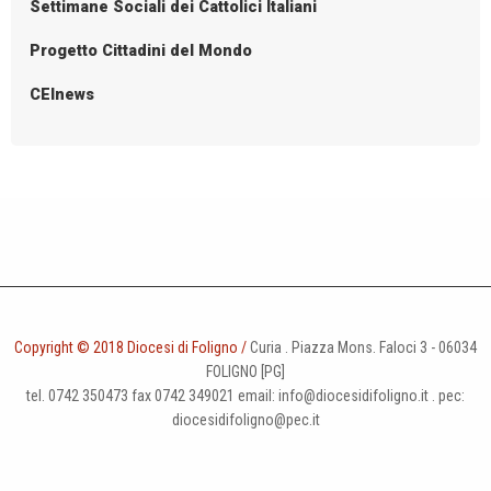
Settimane Sociali dei Cattolici Italiani
v
i
Progetto Cittadini del Mondo
g
CEInews
a
t
i
o
n
Copyright © 2018 Diocesi di Foligno /
Curia . Piazza Mons. Faloci 3 - 06034
FOLIGNO [PG]
tel. 0742 350473 fax 0742 349021 email: info@diocesidifoligno.it . pec:
diocesidifoligno@pec.it