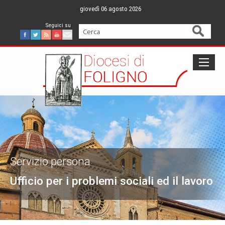
Skip
giovedì 06 agosto 2026
to
content
Cerca
Facebook
Twitter
Feed
Youtube
Mail
Servizio persona
Ufficio per i problemi sociali ed il lavoro