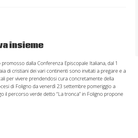
va insieme
 promosso dalla Conferenza Episcopale Italiana, dal 1
ia di cristiani dei vari continenti sono invitati a pregare e a
icali per vivere prendendosi cura concretamente della
esi di Foligno da venerdì 23 settembre pomeriggio a
 il percorso verde detto “La tronca” in Foligno propone
nare