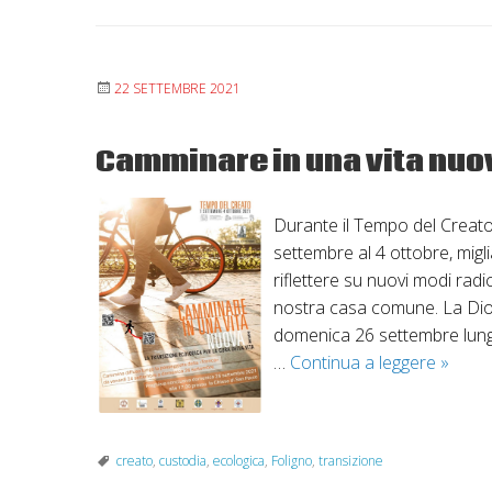
22 SETTEMBRE 2021
Camminare in una vita nuo
Durante il Tempo del Creato
settembre al 4 ottobre, miglia
riflettere su nuovi modi rad
nostra casa comune. La Dioc
domenica 26 settembre lungo
Cammi
…
Continua a leggere
»
in
una
vita
creato
,
custodia
,
ecologica
,
Foligno
,
transizione
nuova