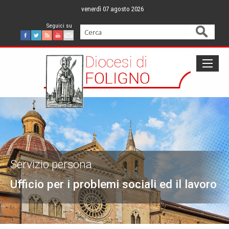
Skip
venerdì 07 agosto 2026
to
content
Cerca
Facebook
Twitter
Feed
Youtube
Mail
Servizio persona
Ufficio per i problemi sociali ed il lavoro