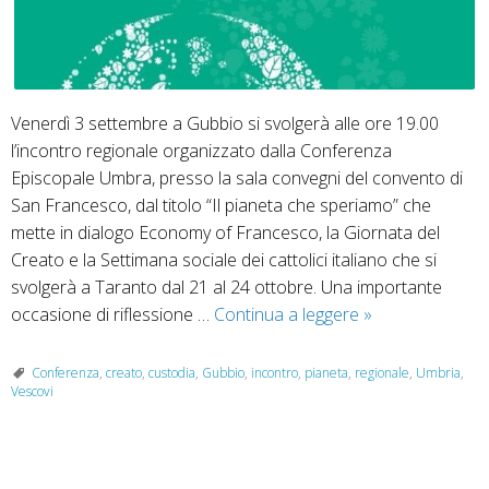
Venerdì 3 settembre a Gubbio si svolgerà alle ore 19.00
l’incontro regionale organizzato dalla Conferenza
Episcopale Umbra, presso la sala convegni del convento di
San Francesco, dal titolo “Il pianeta che speriamo” che
mette in dialogo Economy of Francesco, la Giornata del
Creato e la Settimana sociale dei cattolici italiano che si
svolgerà a Taranto dal 21 al 24 ottobre. Una importante
Incontro
occasione di riflessione …
Continua a leggere
»
regionale:
il
Conferenza
,
creato
,
custodia
,
Gubbio
,
incontro
,
pianeta
,
regionale
,
Umbria
,
Vescovi
pianeta
che
speriamo