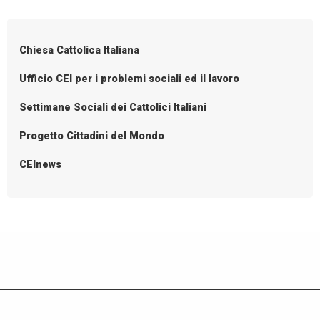
P
o
s
Chiesa Cattolica Italiana
t
N
Ufficio CEI per i problemi sociali ed il lavoro
a
Settimane Sociali dei Cattolici Italiani
v
i
Progetto Cittadini del Mondo
g
CEInews
a
t
i
o
n