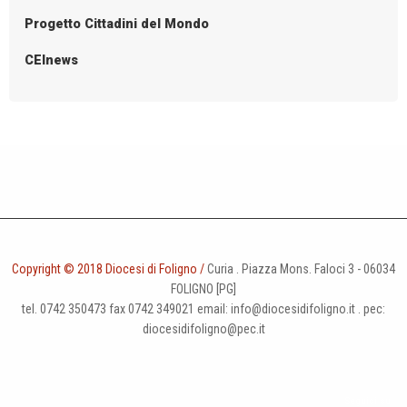
i
Progetto Cittadini del Mondo
g
CEInews
a
t
i
o
n
Copyright © 2018 Diocesi di Foligno /
Curia . Piazza Mons. Faloci 3 - 06034
FOLIGNO [PG]
tel. 0742 350473 fax 0742 349021 email: info@diocesidifoligno.it . pec:
diocesidifoligno@pec.it