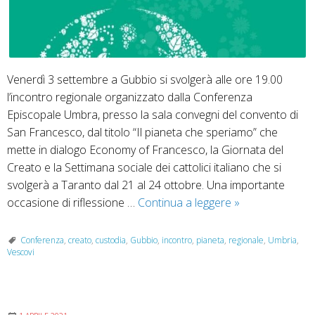
Venerdì 3 settembre a Gubbio si svolgerà alle ore 19.00
l’incontro regionale organizzato dalla Conferenza
Episcopale Umbra, presso la sala convegni del convento di
San Francesco, dal titolo “Il pianeta che speriamo” che
mette in dialogo Economy of Francesco, la Giornata del
Creato e la Settimana sociale dei cattolici italiano che si
svolgerà a Taranto dal 21 al 24 ottobre. Una importante
Incontro
occasione di riflessione …
Continua a leggere
»
regionale:
il
Conferenza
,
creato
,
custodia
,
Gubbio
,
incontro
,
pianeta
,
regionale
,
Umbria
,
Vescovi
pianeta
che
speriamo