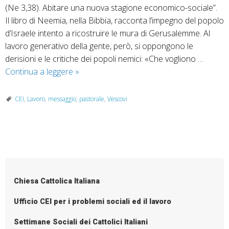
(Ne 3,38). Abitare una nuova stagione economico-sociale”.
Il libro di Neemia, nella Bibbia, racconta l’impegno del popolo
d’Israele intento a ricostruire le mura di Gerusalemme. Al
lavoro generativo della gente, però, si oppongono le
derisioni e le critiche dei popoli nemici: «Che vogliono …
1°
Continua a leggere
»
maggio
2021:
CEI
,
Lavoro
,
messaggio
,
pastorale
,
Vescovi
Abitare
una
nuova
P
stagione
o
economico-
sociale
s
Chiesa Cattolica Italiana
t
N
Ufficio CEI per i problemi sociali ed il lavoro
a
Settimane Sociali dei Cattolici Italiani
v