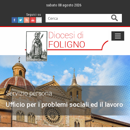
Skip
sabato 08 agosto 2026
to
content
Cerca
Facebook
Twitter
Feed
Youtube
Mail
Servizio persona
Ufficio per i problemi sociali ed il lavoro